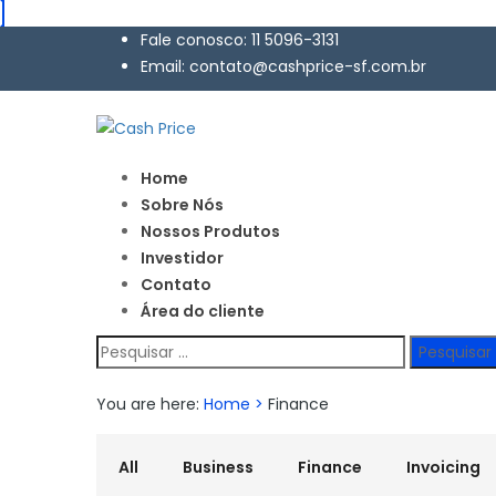
Fale conosco: 11 5096-3131
Email: contato@cashprice-sf.com.br
Home
Sobre Nós
Nossos Produtos
Investidor
Contato
Área do cliente
Pesquisar
por:
You are here:
Home
>
Finance
All
Business
Finance
Invoicing